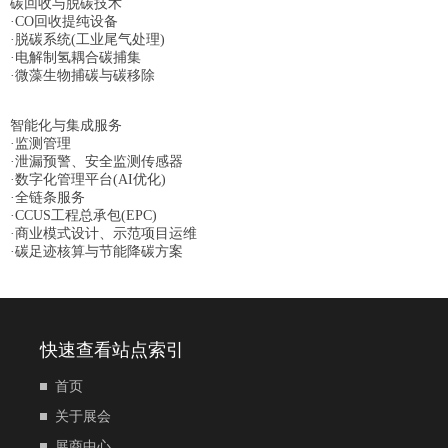
碳回收与脱碳技术
·CO回收提纯设备
·脱碳系统(工业尾气处理)
·电解制氢耦合碳捕集
·微藻生物捕碳与碳移除
智能化与集成服务
·监测管理
·泄漏预警、安全监测传感器
·数字化管理平台(AI优化)
·全链条服务
·CCUS工程总承包(EPC)
·商业模式设计、示范项目运维
·碳足迹核算与节能降碳方案
快速查看站点索引
首页
关于展会
展商中心