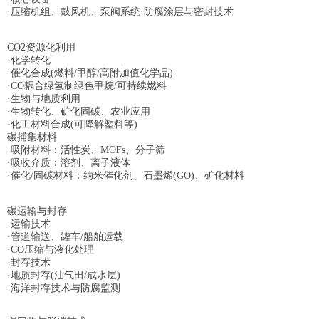
·压缩机组、鼓风机、泵阀系统·防腐涂层与密封技术
CO2资源化利用
·化学转化
·催化合成(燃料/甲醇/高附加值化学品)
·CO耦合绿氢制绿色甲烷/可持续燃料
·生物与地质利用
·生物转化、矿化固碳、农业应用
·化工材料合成(可降解塑料等)
碳捕集材料
·吸附材料：活性炭、MOFs、分子筛
·吸收介质：溶剂、离子液体
·催化/固碳材料：纳米催化剂、石墨烯(GO)、矿化材料
碳运输与封存
·运输技术
·管道输送、罐车/船舶运载
·CO压缩与液化处理
·封存技术
·地质封存(油气田/成水层)
·海洋封存技术与防腐监测