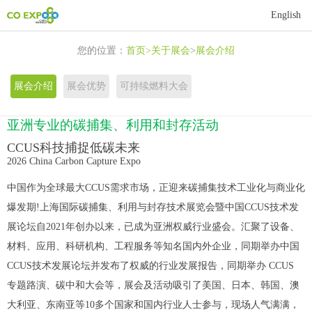
首
English
页
关
您的位置：
首页
>
关于展会
>
展会介绍
于
展
展会介绍
展会优势
可持续燃料大会
展
商
活
亚洲专业的碳捕集、利用和封存活动
会
中
动
新
CCUS科技捕捉低碳未来
2026 China Carbon Capture Expo
心
中
闻
联
中国作为全球最大CCUS需求市场，正迎来碳捕集技术工业化与商业化
心
资
系
爆发期!上海国际碳捕集、利用与封存技术展览会暨中国CCUS技术发
展论坛自2021年创办以来，已成为亚洲权威行业盛会。汇聚了设备、
讯
我
材料、应用、科研机构、工程服务等知名国内外企业，同期举办中国
CCUS技术发展论坛并发布了权威的行业发展报告，同期举办 CCUS
们
专题路演、碳中和大会等，展会及活动吸引了美国、日本、韩国、澳
大利亚、东南亚等10多个国家和国内行业人士参与，现场人气满满，