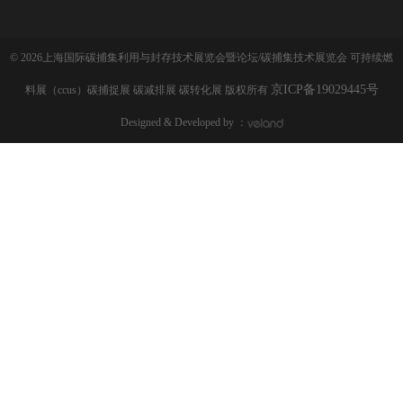
© 2026上海国际碳捕集利用与封存技术展览会暨论坛/碳捕集技术展览会 可持续燃
京ICP备19029445号
料展（ccus）碳捕捉展 碳减排展 碳转化展 版权所有
Designed & Developed by ：