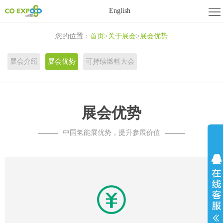
首
English
页
关
您的位置：
首页
>
关于展会
>
展会优势
于
展
展会介绍
展会优势
可持续燃料大会
展
商
活
会
中
动
新
展会优势
心
中
闻
联
中国氢能展优势，提升参展价值
心
资
系
讯
我
们