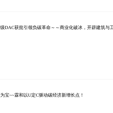
吨级DAC获批引领负碳革命～～商业化破冰，开辟建筑与
！
废为宝~~霖和以U定C驱动碳经济新增长点！