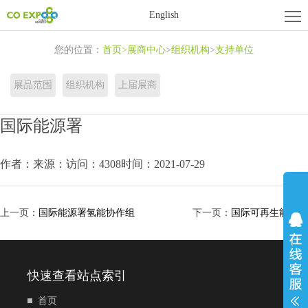
首
English
页
关
您的位置：
首页
>
展商中心
>
组织机构
>
支持单位
于
展
展品范围
组织机构
上届展商
展
商
活
国际能源署
会
中
动
新
作者：
来源：
访问：4308
时间：2021-07-29
心
中
闻
联
心
资
系
上一页：
国际能源署氢能协作组
下一页：
国际可再生能源署
讯
我
们
快速查看站点索引
首页